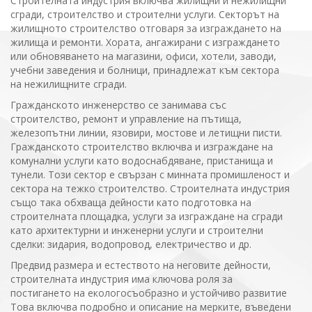
Строителната индустрия включва жилищни и нежилищни
сгради, строителство и строителни услуги. Секторът на
жилищното строителство отговаря за изграждането на
жилища и ремонти. Хората, ангажирани с изграждането
или обновяването на магазини, офиси, хотели, заводи,
учебни заведения и болници, принадлежат към сектора
на нежилищните сгради.
Гражданското инженерство се занимава със
строителство, ремонт и управление на пътища,
железопътни линии, язовири, мостове и летищни писти.
Гражданското строителство включва и изграждане на
комунални услуги като водоснабдяване, пристанища и
тунели. Този сектор е свързан с минната промишленост и
сектора на тежко строителство. Строителната индустрия
също така обхваща дейности като подготовка на
строителната площадка, услуги за изграждане на сгради
като архитектурни и инженерни услуги и строителни
сделки: зидария, водопровод, електричество и др.
Предвид размера и естеството на неговите дейности,
строителната индустрия има ключова роля за
постигането на екологосъобразно и устойчиво развитие
Това включва подробно и описание на мерките, въведени