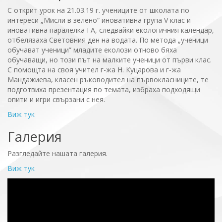
С открит урок на 21.03.19 г. учениците от школата по
интереси „Мисли в зелено“ иновативна група V клас и
иновативна паралелка I А, следвайки екологичния календар,
отбелязаха Световния ден на водата. По метода „ученици
обучават ученици” младите еколози отново бяха
обучаващи, но този път на малките ученици от първи клас.
С помощта на своя учител г-жа Н. Куцарова и г-жа
Мандажиева, класен ръководител на първокласниците, те
подготвиха презентация по темата, избраха подходящи
опити и игри свързани с нея.
Виж тук
Галерия
Разгледайте нашата галерия.
Виж тук