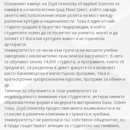
Основният кампус на Zuyd University of Applied Sciences се
намира в космополитния град Маастрихт, който заради
своето местоположение играе ролята на мост между
различни култури и националности. Това е един от най-
старите градове в Кралство Нидерландия, в който
студентите освен да се посветят на ученето, могат и да
попият от богатия културен живот и исторически
артефакти.
Университетът се числи към групата на висшите учебни
заведения с изключително практическа насоченост. В него
се обучават около 14,000 студента, а програмите, които се
предлагат, са разделени в девет факултета и включват
както бакалавърски и магистърски програми, така и
краткосрочни професионални курсове, програми за обмен и
др.
Типични за обучението в този университет са
индивидуалното внимание към студентите, интерактивните
образователни форми и модерната материална база. Освен
това, Zuyd University предоставя много възможности и за
стажове в различни компании в страната и чужбина.
Университетът не разполага със собствено общежитие, но
в града съществуват агенции за студентско настаняване,