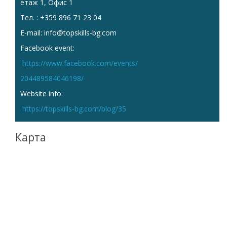
етаж 1, Офис 1
Тел. : +359 896 71 23 04
E-mail: info@topskills-bg.com
Facebook event:
https://www.facebook.com/events/
204489584046198/
Website info:
https://topskills-bg.com/blog/35
Карта