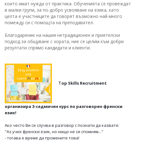
които имат нужда от практика. Обученията се провеждат
в малки групи, за по-добро усвояване на езика, като
целта е участниците да говорят възможно най-много
помежду си с помощта на преподавател.
Благодарение на нашия нетрадиционен и приятелски
подход за общуване с хората, ние се целим към добри
резултати спрямо кандидати и клиенти.
Т
op Skills Recruitment
организира
3-седмичен
курс по разговорен френски
език!
Ако често Ви се случва в разговор с познати да казвате:
"Аз учих френски език, но нищо не си спомням..."
- тогава е време да промените това!