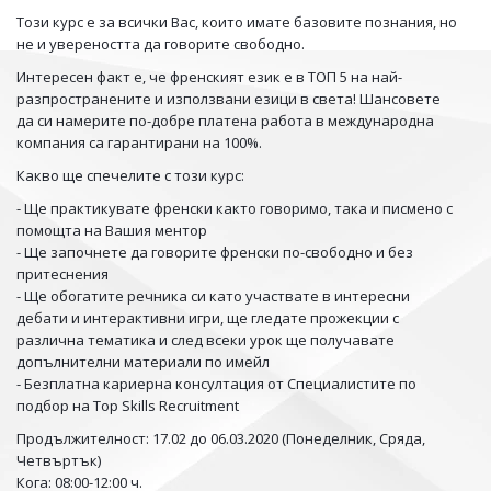
Този курс е за всички Вас, които имате базовите познания, но
не и увереността да говорите свободно.
Интересен факт е, че френският език е в ТОП 5 на най-
разпространените и използвани езици в света! Шансовете
да си намерите по-добре платена работа в международна
компания са гарантирани на 100%.
Какво ще спечелите с този курс:
- Ще практикувате френски както говоримо, така и писмено с
помощта на Вашия ментор
- Ще започнете да говорите френски по-свободно и без
притеснения
- Ще обогатите речника си като участвате в интересни
дебати и интерактивни игри, ще гледате прожекции с
различна тематика и след всеки урок ще получавате
допълнителни материали по имейл
- Безплатна кариерна консултация от Специалистите по
подбор на Top Skills Recruitment
Продължителност: 17.02
до 06.03.2020
(Понеделник, Сряда,
Четвъртък)
Кога:
08:00-12:00
ч.