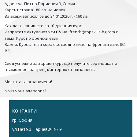
Адрес: ул. Петър Парчевич 9, София
Курсът струва
лв. на човек
180
За всеки записал се до
31.01.2020
г. -
лв.
160
Как да се запишете за 10-дневния курс:
Изпратете актуалното си
на
french@topskills-bg.com с
CV
тема: Курс по френски език
Важно: Курсът е за хора със средно ниво на френски език (
B1-
)
B2
След успешно завършен курс ще получите сертификат и
възможност за среща/интервю с наш клиент.
Местата са ограничени!
Nous vous attendons
!
КОНТАКТИ
гр. София
ул.Петър Парчевич № 9